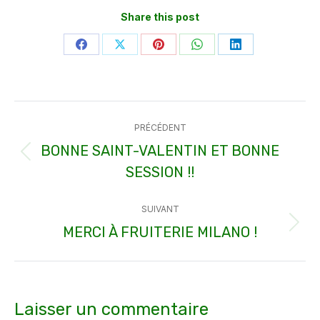
Share this post
Partager
Partager
Partager
Partager
Partager
sur
sur
sur
sur
sur
Facebook
X
Pinterest
WhatsApp
LinkedIn
Navigation
PRÉCÉDENT
article
BONNE SAINT-VALENTIN ET BONNE
Article
SESSION !!
précédent
:
SUIVANT
MERCI À FRUITERIE MILANO !
Article
suivant
:
Laisser un commentaire