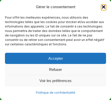
Téléphone
Gérer le consentement
514 272-7507
Pour offrir les meilleures expériences, nous utilisons des
technologies telles que les cookies pour stocker et/ou accéder aux
Courriel
informations des appareils. Le fait de consentir à ces technologies
nous permettra de traiter des données telles que le comportement
info@maisonnettedesparents.org
de navigation ou les ID uniques sur ce site. Le fait de ne pas
consentir ou de retirer son consentement peut avoir un effet négatif
sur certaines caractéristiques et fonctions.
Trouvez nous sur :
La
page
Accepter
Adresse
Facebook
6651, boul. Saint-Laurent, Montréal (Québec) H2S 3C5
s'ouvre
Refuser
dans
Heures d'ouvertures
Voir les préférences
une
Lun. - Ven. 9:00 - 17:00
nouvelle
Politique de confidentialité
fenêtre
© 2026 - La Maisonnette des parents |
Politique de confidentialité