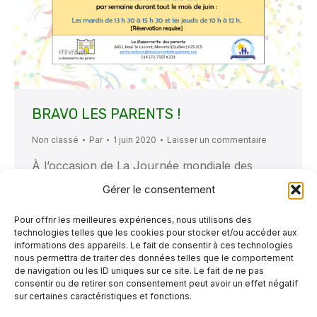
BRAVO LES PARENTS !
Non classé
Par
1 juin 2020
Laisser un commentaire
À l’occasion de La Journée mondiale des
parents du 1er juin, qui rend hommage au
Gérer le consentement
dévouement des parents, à leur engagement
Pour offrir les meilleures expériences, nous utilisons des
et leur sacrifice pour assurer l’avenir de leurs
technologies telles que les cookies pour stocker et/ou accéder aux
enfants, La MDP vous applaudit ! Notre
informations des appareils. Le fait de consentir à ces technologies
nous permettra de traiter des données telles que le comportement
organisme se joint à la campagne « Bravo les
de navigation ou les ID uniques sur ce site. Le fait de ne pas
parents ! », lancée par la Fédération
consentir ou de retirer son consentement peut avoir un effet négatif
sur certaines caractéristiques et fonctions.
québécoise des organismes communautaires