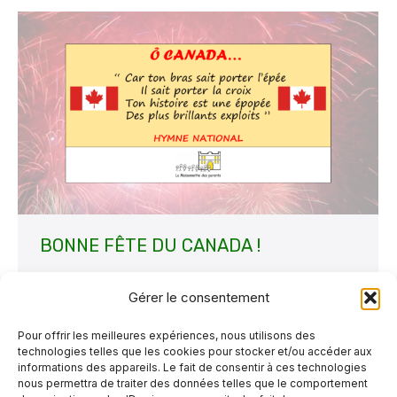
BONNE FÊTE DU CANADA !
Non classé
Par
30 juin 2020
Laisser un commentaire
Gérer le consentement
C’est le Jour de la Confédération ! En cette
journée folklorique, voici quelques paroles de
Pour offrir les meilleures expériences, nous utilisons des
technologies telles que les cookies pour stocker et/ou accéder aux
l’hymne national du Canada ! De plus, voici un
informations des appareils. Le fait de consentir à ces technologies
lien afin d’écouter l’hymne interprété par
nous permettra de traiter des données telles que le comportement