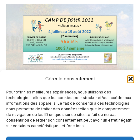
Gérer le consentement
CAMP DE JOUR (5-12 ans) 2022
Pour offrir les meilleures expériences, nous utilisons des
technologies telles que les cookies pour stocker et/ou accéder aux
Non classé
Par
12 avril 2022
Laisser un commentaire
informations des appareils. Le fait de consentir à ces technologies
Pour un 4e été consécutif, le dîner pour vos
nous permettra de traiter des données telles que le comportement
de navigation ou les ID uniques sur ce site. Le fait de ne pas
enfants sera inclus tout au long du camp,
consentir ou de retirer son consentement peut avoir un effet négatif
sur certaines caractéristiques et fonctions.
gracieuseté de La MDP ! Lors des ateliers de
cuisine, vos enfants prépareront leurs dîners