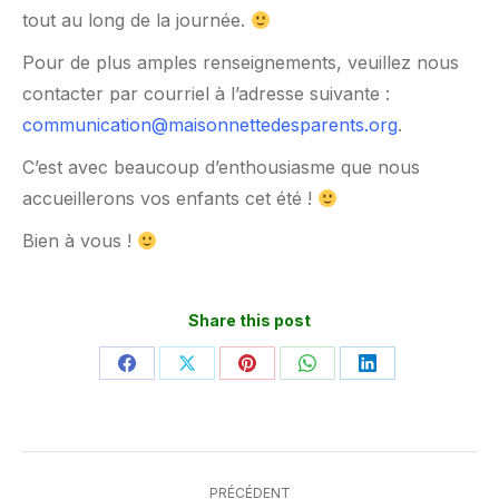
tout au long de la journée.
Pour de plus amples renseignements, veuillez nous
contacter par courriel à l’adresse suivante :
communication@maisonnettedesparents.org
.
C’est avec beaucoup d’enthousiasme que nous
accueillerons vos enfants cet été !
Bien à vous !
Share this post
Partager
Partager
Partager
Partager
Partager
sur
sur
sur
sur
sur
Facebook
X
Pinterest
WhatsApp
LinkedIn
Navigation
PRÉCÉDENT