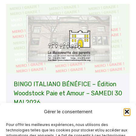
BINGO ITALIANO BÉNÉFICE – Édition
Woodstock Paie et Amour – SAMEDI 30
MAI 2026
Gérer le consentement
Non classé
Par
La Maisonnette
23 mai 2026
UN PETIT RAPPEL QUE NOTRE BINGO
Pour offrir les meilleures expériences, nous utilisons des
technologies telles que les cookies pour stocker et/ou accéder aux
BÉNÉFICE « BINGO ITALIANO WOODSTOCK
informations des appareils. Le fait de consentir à ces technologies