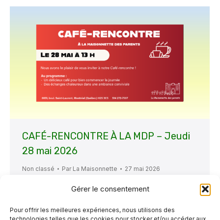
CAFÉ-RENCONTRE À LA MDP – Jeudi
28 mai 2026
Non classé
Par
La Maisonnette
27 mai 2026
Un petit rappel que notre activité « Café-
Gérer le consentement
Rencontre » est de retour, mais elle se tiendra
Pour offrir les meilleures expériences, nous utilisons des
en après-midi cette fois-ci ! C’est donc avec
technologies telles que les cookies pour stocker et/ou accéder aux