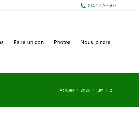
514 272-7507
es
Faire un don
Photos
Nous joindre
Vous êtes ici :
Accueil
2026
juin
21