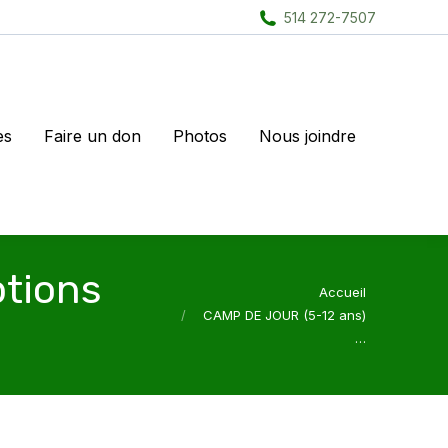
514 272-7507
es
Faire un don
Photos
Nous joindre
ptions
Vous êtes ici :
Accueil
CAMP DE JOUR (5-12 ans)
…