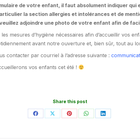
ulaire de votre enfant, il faut absolument indiquer qui es
articulier la section allergies et intolérances et de me
veuillez adjoindre une photo de votre enfant afin de facil
 les mesures d’hygiène nécessaires afin d’accueillir vos enf
otidiennement avant notre ouverture et, bien sûr, tout au l
s contacter par courriel à l’adresse suivante :
communicat
ueillerons vos enfants cet été !
Share this post
Partager
Partager
Partager
Partager
Partager
sur
sur
sur
sur
sur
Facebook
X
Pinterest
WhatsApp
LinkedIn