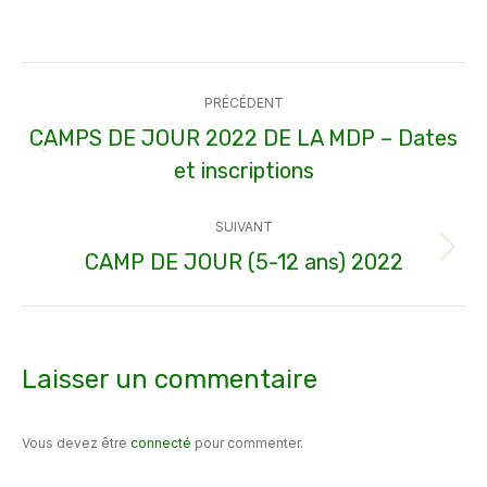
sur
sur
sur
sur
sur
Facebook
X
Pinterest
WhatsApp
LinkedIn
Navigation
PRÉCÉDENT
article
CAMPS DE JOUR 2022 DE LA MDP – Dates
Article
et inscriptions
précédent
:
SUIVANT
CAMP DE JOUR (5-12 ans) 2022
Article
suivant
:
Laisser un commentaire
Vous devez être
connecté
pour commenter.