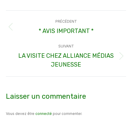
Facebook
X
Pinterest
WhatsApp
LinkedIn
Navigation
PRÉCÉDENT
article
* AVIS IMPORTANT *
Article
précédent
SUIVANT
:
LA VISITE CHEZ ALLIANCE MÉDIAS
Article
JEUNESSE
suivant
:
Laisser un commentaire
Vous devez être
connecté
pour commenter.