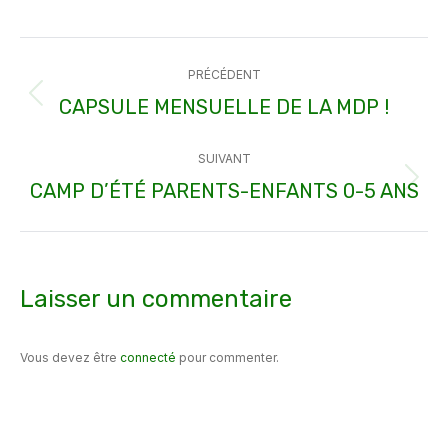
sur
sur
sur
sur
sur
Facebook
X
Pinterest
WhatsApp
LinkedIn
Navigation
PRÉCÉDENT
article
CAPSULE MENSUELLE DE LA MDP !
Article
précédent
SUIVANT
:
CAMP D’ÉTÉ PARENTS-ENFANTS 0-5 ANS
Article
suivant
:
Laisser un commentaire
Vous devez être
connecté
pour commenter.