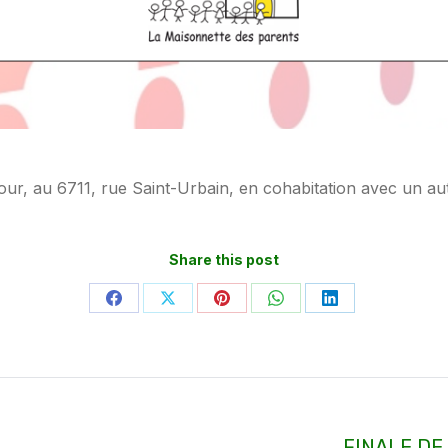
 jour, au 6711, rue Saint-Urbain, en cohabitation avec un a
Share this post
Partager
Partager
Partager
Partager
Partager
sur
sur
sur
sur
sur
Facebook
X
Pinterest
WhatsApp
LinkedIn
Article
FINALE DE