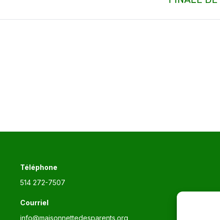
suivant
:
Téléphone
514 272-7507
Courriel
info@maisonnettedesparents.org