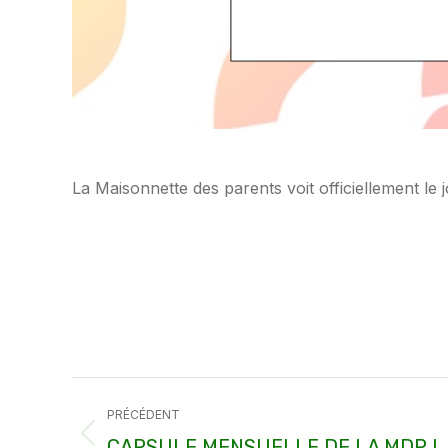
La Maisonnette des parents voit officiellement le
Navigation
PRÉCÉDENT
article
Article
CAPSULE MENSUELLE DE LA MDP !