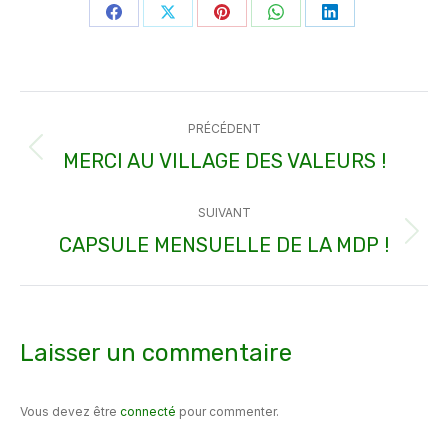
Partager
Partager
Partager
Partager
Partager
sur
sur
sur
sur
sur
Facebook
X
Pinterest
WhatsApp
LinkedIn
Navigation
PRÉCÉDENT
article
MERCI AU VILLAGE DES VALEURS !
Article
précédent
SUIVANT
:
CAPSULE MENSUELLE DE LA MDP !
Article
suivant
:
Laisser un commentaire
Vous devez être
connecté
pour commenter.