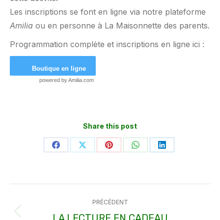
Les inscriptions se font en ligne via notre plateforme
Amilia
ou en personne à La Maisonnette des parents.
Programmation complète et inscriptions en ligne ici :
Boutique en ligne
powered by
Amilia.com
Share this post
Partager
Partager
Partager
Partager
Partager
sur
sur
sur
sur
sur
Facebook
X
Pinterest
WhatsApp
LinkedIn
Navigation
PRÉCÉDENT
article
LA LECTURE EN CADEAU
Article