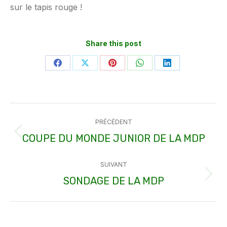
sur le tapis rouge !
Share this post
Partager
Partager
Partager
Partager
Partager
sur
sur
sur
sur
sur
Facebook
X
Pinterest
WhatsApp
LinkedIn
Navigation
PRÉCÉDENT
article
COUPE DU MONDE JUNIOR DE LA MDP
Article
précédent
SUIVANT
:
SONDAGE DE LA MDP
Article
suivant
: