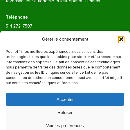
favorisant leur autonomie et leur épanouissement.
Téléphone
514 272-7507
Courriel
Gérer le consentement
info@maisonnettedesparents.org
Pour offrir les meilleures expériences, nous utilisons des
technologies telles que les cookies pour stocker et/ou accéder aux
informations des appareils. Le fait de consentir à ces technologies
Trouvez nous sur :
La
nous permettra de traiter des données telles que le comportement
de navigation ou les ID uniques sur ce site. Le fait de ne pas
page
consentir ou de retirer son consentement peut avoir un effet négatif
Adresse
Facebook
sur certaines caractéristiques et fonctions.
6651, boul. Saint-Laurent, Montréal (Québec) H2S 3C5
s'ouvre
dans
Accepter
Heures d'ouvertures
une
Lun. - Ven. 9:00 - 17:00
nouvelle
Refuser
fenêtre
Voir les préférences