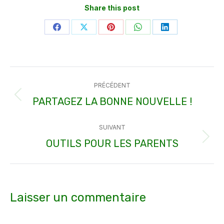
Share this post
Partager
Partager
Partager
Partager
Partager
sur
sur
sur
sur
sur
Facebook
X
Pinterest
WhatsApp
LinkedIn
Navigation
PRÉCÉDENT
article
PARTAGEZ LA BONNE NOUVELLE !
Article
précédent
SUIVANT
:
OUTILS POUR LES PARENTS
Article
suivant
:
Laisser un commentaire