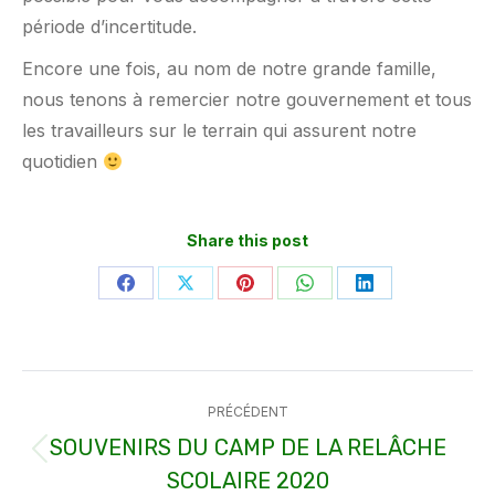
période d’incertitude.
Encore une fois, au nom de notre grande famille,
nous tenons à remercier notre gouvernement et tous
les travailleurs sur le terrain qui assurent notre
quotidien
Share this post
Partager
Partager
Partager
Partager
Partager
sur
sur
sur
sur
sur
Facebook
X
Pinterest
WhatsApp
LinkedIn
Navigation
PRÉCÉDENT
article
SOUVENIRS DU CAMP DE LA RELÂCHE
Article
SCOLAIRE 2020
précédent