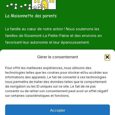
La famille au cœur de notre action ! Nous soutenons les
familles de Rosemont–La Petite-Patrie et des environs en
favorisant leur autonomie et leur épanouissement.
Téléphone
Gérer le consentement
514 272-7507
Pour offrir les meilleures expériences, nous utilisons des
technologies telles que les cookies pour stocker et/ou accéder aux
Courriel
informations des appareils. Le fait de consentir à ces technologies
nous permettra de traiter des données telles que le comportement
info@maisonnettedesparents.org
de navigation ou les ID uniques sur ce site. Le fait de ne pas
consentir ou de retirer son consentement peut avoir un effet négatif
sur certaines caractéristiques et fonctions.
Trouvez nous sur :
La
page
Accepter
Adresse
Facebook