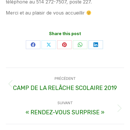
téléphone au 514 272-7507, poste 227.
Merci et au plaisir de vous accueillir
Share this post
Partager
Partager
Partager
Partager
Partager
sur
sur
sur
sur
sur
Facebook
X
Pinterest
WhatsApp
LinkedIn
Navigation
PRÉCÉDENT
article
CAMP DE LA RELÂCHE SCOLAIRE 2019
Article
précédent
SUIVANT
:
« RENDEZ-VOUS SURPRISE »
Article
suivant
: