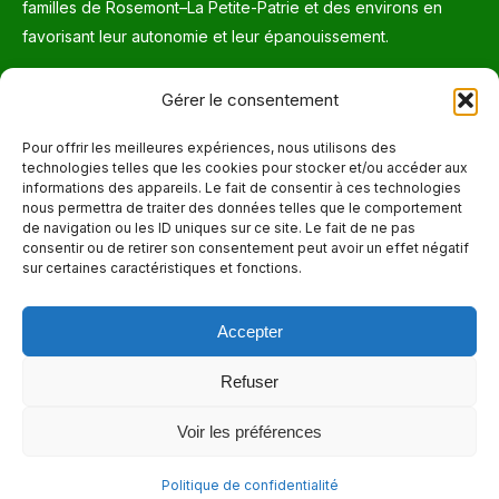
familles de Rosemont–La Petite-Patrie et des environs en
favorisant leur autonomie et leur épanouissement.
Téléphone
Gérer le consentement
514 272-7507
Pour offrir les meilleures expériences, nous utilisons des
technologies telles que les cookies pour stocker et/ou accéder aux
Courriel
informations des appareils. Le fait de consentir à ces technologies
nous permettra de traiter des données telles que le comportement
info@maisonnettedesparents.org
de navigation ou les ID uniques sur ce site. Le fait de ne pas
consentir ou de retirer son consentement peut avoir un effet négatif
sur certaines caractéristiques et fonctions.
Trouvez nous sur :
La
page
Accepter
Adresse
Facebook
6651, boul. Saint-Laurent, Montréal (Québec) H2S 3C5
s'ouvre
Refuser
dans
Heures d'ouvertures
Voir les préférences
une
Lun. - Ven. 9:00 - 17:00
nouvelle
Politique de confidentialité
fenêtre