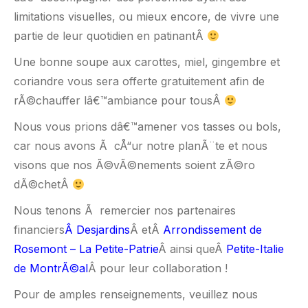
limitations visuelles, ou mieux encore, de vivre une
partie de leur quotidien en patinantÂ
Une bonne soupe aux carottes, miel, gingembre et
coriandre vous sera offerte gratuitement afin de
rÃ©chauffer lâ€™ambiance pour tousÂ
Nous vous prions dâ€™amener vos tasses ou bols,
car nous avons Ã cÅ“ur notre planÃ¨te et nous
visons que nos Ã©vÃ©nements soient zÃ©ro
dÃ©chetÂ
Nous tenons Ã remercier nos partenaires
financiers
Â
Desjardins
Â etÂ
Arrondissement de
Rosemont – La Petite-Patrie
Â ainsi queÂ
Petite-Italie
de MontrÃ©al
Â pour leur collaboration !
Pour de amples renseignements, veuillez nous