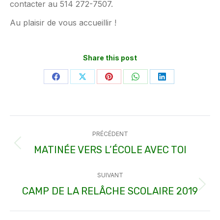
contacter au 514 272-7507.
Au plaisir de vous accueillir !
Share this post
Partager
Partager
Partager
Partager
Partager
sur
sur
sur
sur
sur
Facebook
X
Pinterest
WhatsApp
LinkedIn
Navigation
PRÉCÉDENT
article
MATINÉE VERS L’ÉCOLE AVEC TOI
Article
précédent
SUIVANT
:
CAMP DE LA RELÂCHE SCOLAIRE 2019
Article
suivant
: