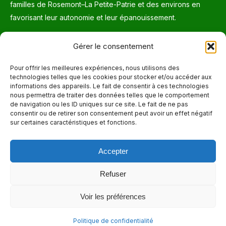
familles de Rosemont–La Petite-Patrie et des environs en
favorisant leur autonomie et leur épanouissement.
Téléphone
Gérer le consentement
514 272-7507
Pour offrir les meilleures expériences, nous utilisons des
technologies telles que les cookies pour stocker et/ou accéder aux
Courriel
informations des appareils. Le fait de consentir à ces technologies
nous permettra de traiter des données telles que le comportement
info@maisonnettedesparents.org
de navigation ou les ID uniques sur ce site. Le fait de ne pas
consentir ou de retirer son consentement peut avoir un effet négatif
sur certaines caractéristiques et fonctions.
Trouvez nous sur :
La
page
Accepter
Adresse
Facebook
6651, boul. Saint-Laurent, Montréal (Québec) H2S 3C5
s'ouvre
Refuser
dans
Heures d'ouvertures
Voir les préférences
une
Lun. - Ven. 9:00 - 17:00
nouvelle
Politique de confidentialité
fenêtre