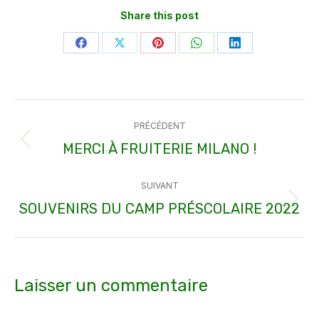
Share this post
Partager
Partager
Partager
Partager
Partager
sur
sur
sur
sur
sur
Facebook
X
Pinterest
WhatsApp
LinkedIn
Navigation
PRÉCÉDENT
article
MERCI À FRUITERIE MILANO !
Article
précédent
SUIVANT
:
SOUVENIRS DU CAMP PRÉSCOLAIRE 2022
Article
suivant
:
Laisser un commentaire