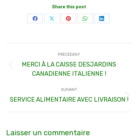
Share this post
Partager
Partager
Partager
Partager
Partager
sur
sur
sur
sur
sur
Facebook
X
Pinterest
WhatsApp
LinkedIn
Navigation
PRÉCÉDENT
article
MERCI À LA CAISSE DESJARDINS
Article
CANADIENNE ITALIENNE !
précédent
:
SUIVANT
SERVICE ALIMENTAIRE AVEC LIVRAISON !
Article
suivant
:
Laisser un commentaire