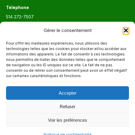
Téléphone
514 272-7507
Courriel
Gérer le consentement
info@maisonnettedesparents.org
Pour offrir les meilleures expériences, nous utilisons des
technologies telles que les cookies pour stocker et/ou accéder aux
informations des appareils. Le fait de consentir à ces technologies
Trouvez nous sur :
La
nous permettra de traiter des données telles que le comportement
de navigation ou les ID uniques sur ce site. Le fait de ne pas
page
consentir ou de retirer son consentement peut avoir un effet négatif
Adresse
Facebook
sur certaines caractéristiques et fonctions.
6651, boul. Saint-Laurent, Montréal (Québec) H2S 3C5
s'ouvre
dans
Accepter
Heures d'ouvertures
une
Lun. - Ven. 9:00 - 17:00
nouvelle
Refuser
fenêtre
Voir les préférences
© 2026 - La Maisonnette des parents |
Politique de confidentialité
Politique de confidentialité