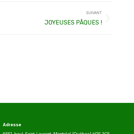
SUIVANT
JOYEUSES PÂQUES !
Adresse
6651, boul. Saint-Laurent, Montréal (Québec) H2S 3C5