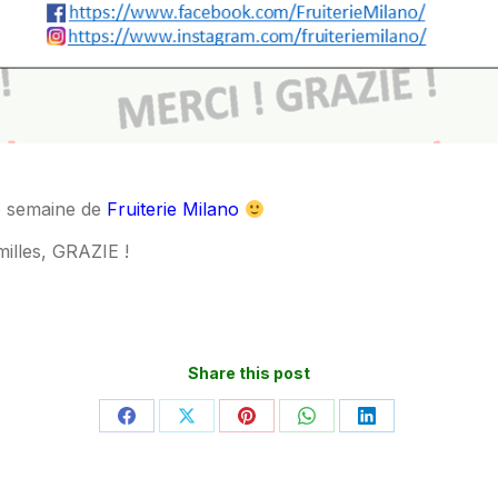
te semaine de
Fruiterie Milano
illes, GRAZIE !
Share this post
Partager
Partager
Partager
Partager
Partager
sur
sur
sur
sur
sur
Facebook
X
Pinterest
WhatsApp
LinkedIn