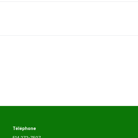
Article
suivant
:
Téléphone
514 272-7507