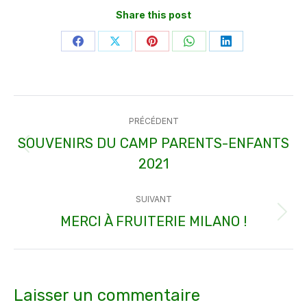
Share this post
Partager
Partager
Partager
Partager
Partager
sur
sur
sur
sur
sur
Facebook
X
Pinterest
WhatsApp
LinkedIn
Navigation
PRÉCÉDENT
article
SOUVENIRS DU CAMP PARENTS-ENFANTS
Article
2021
précédent
:
SUIVANT
MERCI À FRUITERIE MILANO !
Article
suivant
:
Laisser un commentaire