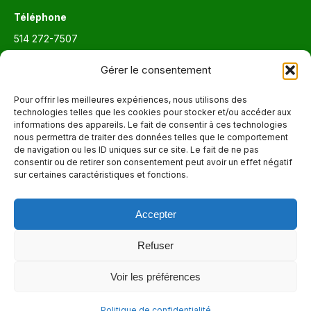
Téléphone
514 272-7507
Courriel
Gérer le consentement
info@maisonnettedesparents.org
Pour offrir les meilleures expériences, nous utilisons des
technologies telles que les cookies pour stocker et/ou accéder aux
informations des appareils. Le fait de consentir à ces technologies
Trouvez nous sur :
La
nous permettra de traiter des données telles que le comportement
de navigation ou les ID uniques sur ce site. Le fait de ne pas
page
consentir ou de retirer son consentement peut avoir un effet négatif
Adresse
Facebook
sur certaines caractéristiques et fonctions.
6651, boul. Saint-Laurent, Montréal (Québec) H2S 3C5
s'ouvre
dans
Accepter
Heures d'ouvertures
une
Lun. - Ven. 9:00 - 17:00
nouvelle
Refuser
fenêtre
Voir les préférences
© 2026 - La Maisonnette des parents |
Politique de confidentialité
Politique de confidentialité