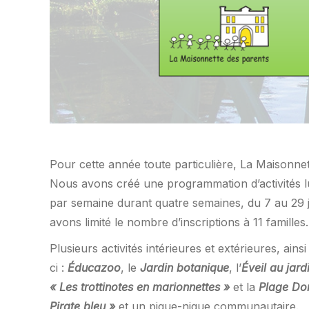
Pour cette année toute particulière, La Maisonn
Nous avons créé une programmation d’activités lud
par semaine durant quatre semaines, du 7 au 29 ju
avons limité le nombre d’inscriptions à 11 familles.
Plusieurs activités intérieures et extérieures, ain
ci :
Éducazoo
, le
Jardin botanique
, l’
Éveil au jard
«
Les trottinotes en marionnettes
»
et la
Plage Do
Pirate bleu
»
et un pique-nique communautaire.