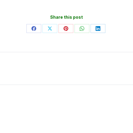
Share this post
Partager
Partager
Partager
Partager
Partager
sur
sur
sur
sur
sur
Facebook
X
Pinterest
WhatsApp
LinkedIn
Article
suivant
: