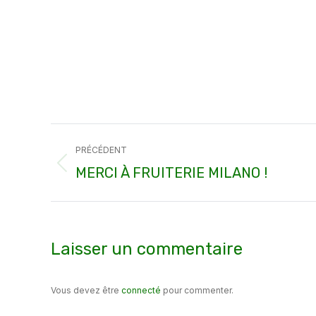
Navigation
PRÉCÉDENT
article
Article
MERCI À FRUITERIE MILANO !
précédent
:
Laisser un commentaire
Vous devez être
connecté
pour commenter.