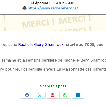
 l’épicerie
Rachelle-Béry Shamrock
,
située au 7055, boul
e semaine et la semaine dernière de Rachelle-Béry Shamroc
y pour leur générosité envers La Maisonnette des parents
Share this post
Partager
Partager
Partager
Partager
Partager
sur
sur
sur
sur
sur