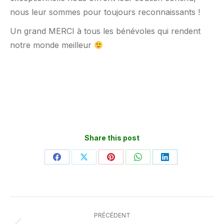
nous leur sommes pour toujours reconnaissants !
Un grand MERCI à tous les bénévoles qui rendent
notre monde meilleur
Share this post
Partager
Partager
Partager
Partager
Partager
sur
sur
sur
sur
sur
Facebook
X
Pinterest
WhatsApp
LinkedIn
Navigation
PRÉCÉDENT