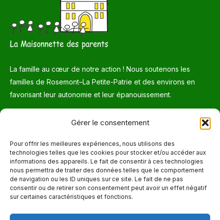
La famille au cœur de notre action ! Nous soutenons les
familles de Rosemont–La Petite-Patrie et des environs en
favorisant leur autonomie et leur épanouissement.
Téléphone
Gérer le consentement
514 272-7507
Pour offrir les meilleures expériences, nous utilisons des
technologies telles que les cookies pour stocker et/ou accéder aux
Courriel
informations des appareils. Le fait de consentir à ces technologies
nous permettra de traiter des données telles que le comportement
info@maisonnettedesparents.org
de navigation ou les ID uniques sur ce site. Le fait de ne pas
consentir ou de retirer son consentement peut avoir un effet négatif
sur certaines caractéristiques et fonctions.
Trouvez nous sur :
La
page