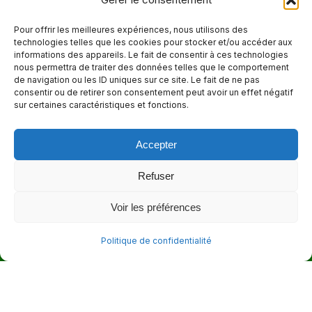
514 272-7507
Pour offrir les meilleures expériences, nous utilisons des
technologies telles que les cookies pour stocker et/ou accéder aux
Courriel
informations des appareils. Le fait de consentir à ces technologies
nous permettra de traiter des données telles que le comportement
info@maisonnettedesparents.org
de navigation ou les ID uniques sur ce site. Le fait de ne pas
consentir ou de retirer son consentement peut avoir un effet négatif
sur certaines caractéristiques et fonctions.
Trouvez nous sur :
La
page
Accepter
Adresse
Facebook
6651, boul. Saint-Laurent, Montréal (Québec) H2S 3C5
s'ouvre
Refuser
dans
Heures d'ouvertures
Voir les préférences
une
Lun. - Ven. 9:00 - 17:00
nouvelle
Politique de confidentialité
fenêtre
© 2026 - La Maisonnette des parents |
Politique de confidentialité