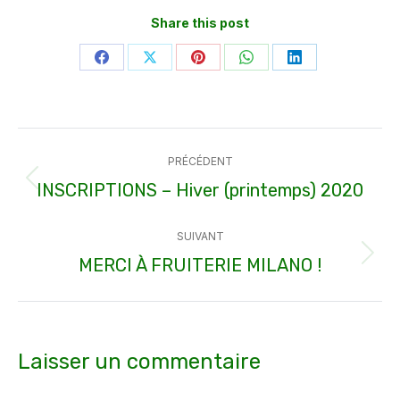
Share this post
Partager
Partager
Partager
Partager
Partager
sur
sur
sur
sur
sur
Facebook
X
Pinterest
WhatsApp
LinkedIn
Navigation
PRÉCÉDENT
article
INSCRIPTIONS – Hiver (printemps) 2020
Article
précédent
SUIVANT
:
MERCI À FRUITERIE MILANO !
Article
suivant
:
Laisser un commentaire