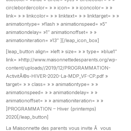
circlebordercolor= » » icon= » » iconcolor= » »
link= » » linkcolor= » » linktext= » » linktarget= » »
animationtype= »flash » animationspeed= »5″
animationdelay= »1″ animationoffset= » »
animationiteration= »13″ ][/leap_icon_box]
[leap_button align= »left » size= » » type= »blue1″
link= »http://www.maisonnettedesparents.org/wp-
content/uploads//2019/12/PROGRAMMATION-
ActivitÃ©s-HIVER-2020-La-MDP_VF-CP.pdf »
target= » » class= » » animationtype= » »
animationspeed= » » animationdelay= » »
animationoffset= » » animationiteration= » »
]PROGRAMMATION – Hiver (printemps)
2020[/leap_button]
La Maisonnette des parents vous invite Ã vous