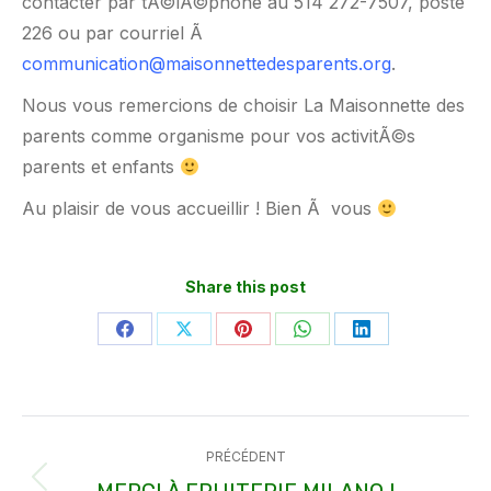
contacter par tÃ©lÃ©phone au 514 272-7507, poste
226 ou par courriel Ã
communication@maisonnettedesparents.org
.
Nous vous remercions de choisir La Maisonnette des
parents comme organisme pour vos activitÃ©s
parents et enfants
Au plaisir de vous accueillir ! Bien Ã vous
Share this post
Partager
Partager
Partager
Partager
Partager
sur
sur
sur
sur
sur
Facebook
X
Pinterest
WhatsApp
LinkedIn
Navigation
PRÉCÉDENT
article
Article