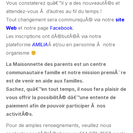
Vous constaterez quâ€™il y a des nouveautÃ©s et
attendez-vous Ã d’autres au fil du temps !
Tout changement sera communiquÃ© via notre
site
Web
et notre page
Facebook
.
Les inscriptions ont dÃ©butÃ©Â via notre
plateforme
AMILIA
Â et/ou en personne Ã notre
organisme
La Maisonnette des parents est un centre
communautaire famille et notre mission premiÃ¨re
est de venir en aide aux familles.
Sachez, quâ€™en tout temps, il nous fera plaisir de
vous offrir la possibilitÃ© dâ€™une entente de
paiement afin de pouvoir participer Ã nos
activitÃ©s.
Pour de amples renseignements, veuillez nous