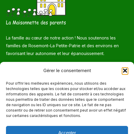
La famille au cœur de notre action ! Nous soutenons les
familles de Rosemont–La Petite-Patrie et des environs en
favorisant leur autonomie et leur épanouissement.
Téléphone
Gérer le consentement
514 272-7507
Pour offrir les meilleures expériences, nous utilisons des
technologies telles que les cookies pour stocker et/ou accéder aux
Courriel
informations des appareils. Le fait de consentir à ces technologies
nous permettra de traiter des données telles que le comportement
info@maisonnettedesparents.org
de navigation ou les ID uniques sur ce site. Le fait de ne pas
consentir ou de retirer son consentement peut avoir un effet négatif
sur certaines caractéristiques et fonctions.
Trouvez nous sur :
La
page
Accepter