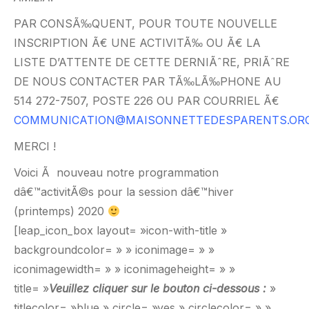
PAR CONSÃ‰QUENT, POUR TOUTE NOUVELLE
INSCRIPTION Ã€ UNE ACTIVITÃ‰ OU Ã€ LA
LISTE D’ATTENTE DE CETTE DERNIÃˆRE, PRIÃˆRE
DE NOUS CONTACTER PAR TÃ‰LÃ‰PHONE AU
514 272-7507, POSTE 226 OU PAR COURRIEL Ã€
COMMUNICATION@MAISONNETTEDESPARENTS.OR
MERCI !
Voici Ã nouveau notre programmation
dâ€™activitÃ©s pour la session dâ€™hiver
(printemps) 2020
[leap_icon_box layout= »icon-with-title »
backgroundcolor= » » iconimage= » »
iconimagewidth= » » iconimageheight= » »
title= »
Veuillez cliquer sur le bouton ci-dessous :
»
titlecolor= »blue » circle= »yes » circlecolor= » »