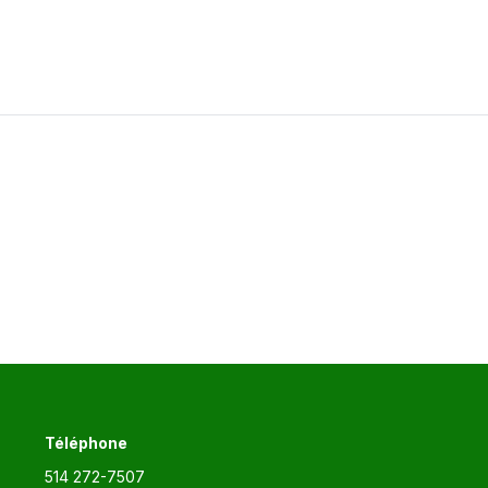
Article
suivant
:
Téléphone
514 272-7507