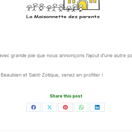
t avec grande joie que nous annonçons l’ajout d’une autre pa
s Beaubien et Saint-Zotique, venez en profiter !
Share this post
Partager
Partager
Partager
Partager
Partager
sur
sur
sur
sur
sur
Facebook
X
Pinterest
WhatsApp
LinkedIn