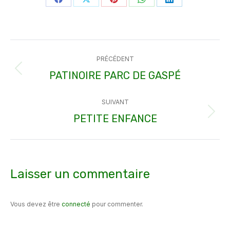
Partager
Partager
Partager
Partager
Partager
sur
sur
sur
sur
sur
Facebook
X
Pinterest
WhatsApp
LinkedIn
Navigation
PRÉCÉDENT
article
PATINOIRE PARC DE GASPÉ
Article
précédent
SUIVANT
:
PETITE ENFANCE
Article
suivant
:
Laisser un commentaire
Vous devez être
connecté
pour commenter.