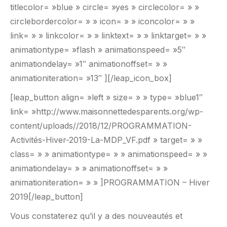
titlecolor= »blue » circle= »yes » circlecolor= » »
circlebordercolor= » » icon= » » iconcolor= » »
link= » » linkcolor= » » linktext= » » linktarget= » »
animationtype= »flash » animationspeed= »5″
animationdelay= »1″ animationoffset= » »
animationiteration= »13″ ][/leap_icon_box]
[leap_button align= »left » size= » » type= »blue1″
link= »http://www.maisonnettedesparents.org/wp-
content/uploads//2018/12/PROGRAMMATION-
Activités-Hiver-2019-La-MDP_VF.pdf » target= » »
class= » » animationtype= » » animationspeed= » »
animationdelay= » » animationoffset= » »
animationiteration= » » ]PROGRAMMATION – Hiver
2019[/leap_button]
Vous constaterez qu’il y a des nouveautés et