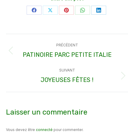
Partager
Partager
Partager
Partager
Partager
sur
sur
sur
sur
sur
Facebook
X
Pinterest
WhatsApp
LinkedIn
Navigation
PRÉCÉDENT
article
PATINOIRE PARC PETITE ITALIE
Article
précédent
SUIVANT
:
JOYEUSES FÊTES !
Article
suivant
:
Laisser un commentaire
Vous devez être
connecté
pour commenter.