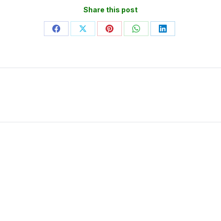
Share this post
Partager
Partager
Partager
Partager
Partager
sur
sur
sur
sur
sur
Facebook
X
Pinterest
WhatsApp
LinkedIn
Article
suivant
: