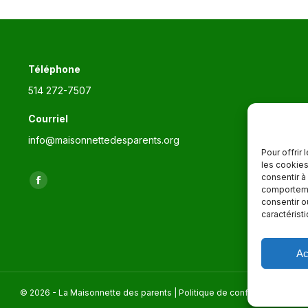
Téléphone
514 272-7507
Courriel
info@maisonnettedesparents.org
Pour offrir
les cookies
consentir à
Trouvez nous sur :
La
comportemen
consentir o
page
caractérist
Facebook
s'ouvre
Ac
dans
une
© 2026 - La Maisonnette des parents |
Politique de confidentialité
nouvelle