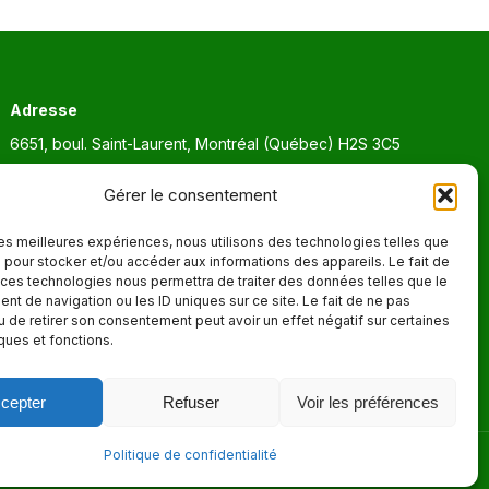
Adresse
6651, boul. Saint-Laurent, Montréal (Québec) H2S 3C5
Heures d'ouvertures
Gérer le consentement
Lun. - Ven. 9:00 - 17:00
 les meilleures expériences, nous utilisons des technologies telles que
 pour stocker et/ou accéder aux informations des appareils. Le fait de
 ces technologies nous permettra de traiter des données telles que le
t de navigation ou les ID uniques sur ce site. Le fait de ne pas
u de retirer son consentement peut avoir un effet négatif sur certaines
iques et fonctions.
cepter
Refuser
Voir les préférences
Politique de confidentialité