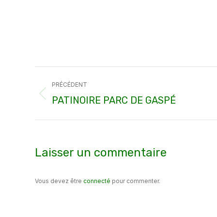
Navigation
PRÉCÉDENT
article
Article
PATINOIRE PARC DE GASPÉ
précédent
:
Laisser un commentaire
Vous devez être
connecté
pour commenter.