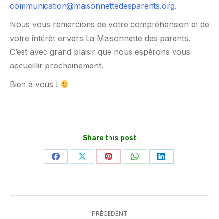
communication@maisonnettedesparents.org
.
Nous vous remercions de votre compréhension et de
votre intérêt envers La Maisonnette des parents.
C’est avec grand plaisir que nous espérons vous
accueillir prochainement.
Bien à vous !
Share this post
Partager
Partager
Partager
Partager
Partager
sur
sur
sur
sur
sur
Facebook
X
Pinterest
WhatsApp
LinkedIn
Navigation
PRÉCÉDENT