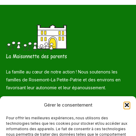
La famille au cœur de notre action ! Nous soutenons les
familles de Rosemont–La Petite-Patrie et des environs en
favorisant leur autonomie et leur épanouissement.
Téléphone
Gérer le consentement
514 272-7507
Pour offrir les meilleures expériences, nous utilisons des
technologies telles que les cookies pour stocker et/ou accéder aux
Courriel
informations des appareils. Le fait de consentir à ces technologies
nous permettra de traiter des données telles que le comportement
info@maisonnettedesparents.org