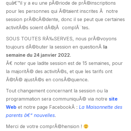
quâ€™il y a eu une pÃ©riode de prÃ©inscriptions
pour les personnes qui Ã©taient inscrites Ã notre
session prÃ©cÃ©dente, donc il se peut que certaines
activitÃ©s soient dÃ©jÃ complÃ¨tes.
SOUS TOUTES RÃ‰SERVES, nous prÃ©voyons
toujours dÃ©buter la session en questionÂ
la
semaine du 24 janvier 2022
.
Ã€ noter que ladite session est de 15 semaines, pour
la majoritÃ© des activitÃ©s, et que les tarifs ont
Ã©tÃ© ajustÃ©s en consÃ©quence.
Tout changement concernant la session ou la
programmation sera communiquÃ© via notre
site
Web
et notre page FacebookÂ :
La Maisonnette des
parents â€“ nouvelles
.
Merci de votre comprÃ©hension !