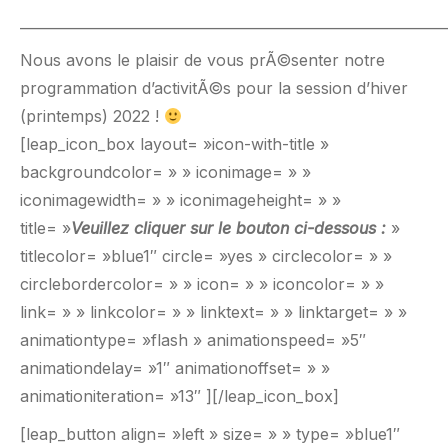
_____________________________________________________________
Nous avons le plaisir de vous prÃ©senter notre
programmation d’activitÃ©s pour la session d’hiver
(printemps) 2022 !
[leap_icon_box layout= »icon-with-title »
backgroundcolor= » » iconimage= » »
iconimagewidth= » » iconimageheight= » »
title= »
Veuillez cliquer sur le bouton ci-dessous :
»
titlecolor= »blue1″ circle= »yes » circlecolor= » »
circlebordercolor= » » icon= » » iconcolor= » »
link= » » linkcolor= » » linktext= » » linktarget= » »
animationtype= »flash » animationspeed= »5″
animationdelay= »1″ animationoffset= » »
animationiteration= »13″ ][/leap_icon_box]
[leap_button align= »left » size= » » type= »blue1″