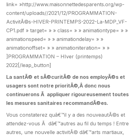
link= »http://www.maisonnettedesparents.org/wp-
content/uploads//2021/12/PROGRAMMATION-
ActivitÃ©s-HIVER-PRINTEMPS-2022-La-MDP_VF-
CP1.pdf » target= » » class= » » animationtype= » »
animationspeed= » » animationdelay= » »
animationoffset= » » animationiteration= » »
]PROGRAMMATION – HIver (printemps)
2022[/leap_button]
La santÃ© et sÃ©curitÃ© de nos employÃ©s et
usagers sont notre prioritÃ©,Â
donc nous
continuerons Ã appliquer rigoureusement toutes
les mesures sanitaires recommandÃ©es.
Vous constaterez quâ€™il y a des nouveautÃ©s et
attendez-vous Ã dâ€™autres au fil du temps ! Entre
autres, une nouvelle activitÃ© dâ€™arts martiaux,