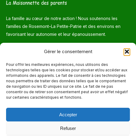
La famille au cœur de notre action ! Nous soutenons les
familles de Rosemont–La Petite-Patrie et des environs en
favorisant leur autonomie et leur épanouissement.
Téléphone
Gérer le consentement
514 272-7507
Pour offrir les meilleures expériences, nous utilisons des
technologies telles que les cookies pour stocker et/ou accéder aux
Courriel
informations des appareils. Le fait de consentir à ces technologies
nous permettra de traiter des données telles que le comportement
info@maisonnettedesparents.org
de navigation ou les ID uniques sur ce site. Le fait de ne pas
consentir ou de retirer son consentement peut avoir un effet négatif
sur certaines caractéristiques et fonctions.
Trouvez nous sur :
La
page
Accepter
Adresse
Facebook
6651, boul. Saint-Laurent, Montréal (Québec) H2S 3C5
s'ouvre
Refuser
dans