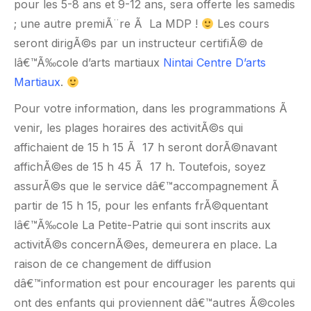
pour les 5-8 ans et 9-12 ans, sera offerte les samedis
; une autre premiÃ¨re Ã La MDP !
Les cours
seront dirigÃ©s par un instructeur certifiÃ© de
lâ€™Ã‰cole d’arts martiaux
Nintai Centre D’arts
Martiaux
.
Pour votre information, dans les programmations Ã
venir, les plages horaires des activitÃ©s qui
affichaient de 15 h 15 Ã 17 h seront dorÃ©navant
affichÃ©es de 15 h 45 Ã 17 h. Toutefois, soyez
assurÃ©s que le service dâ€™accompagnement Ã
partir de 15 h 15, pour les enfants frÃ©quentant
lâ€™Ã‰cole La Petite-Patrie qui sont inscrits aux
activitÃ©s concernÃ©es, demeurera en place. La
raison de ce changement de diffusion
dâ€™information est pour encourager les parents qui
ont des enfants qui proviennent dâ€™autres Ã©coles