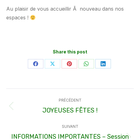
Au plaisir de vous accueillir Ã nouveau dans nos
espaces !
Share this post
Partager
Partager
Partager
Partager
Partager
sur
sur
sur
sur
sur
Facebook
X
Pinterest
WhatsApp
LinkedIn
Navigation
PRÉCÉDENT
article
JOYEUSES FÊTES !
Article
précédent
SUIVANT
:
INFORMATIONS IMPORTANTES – Session