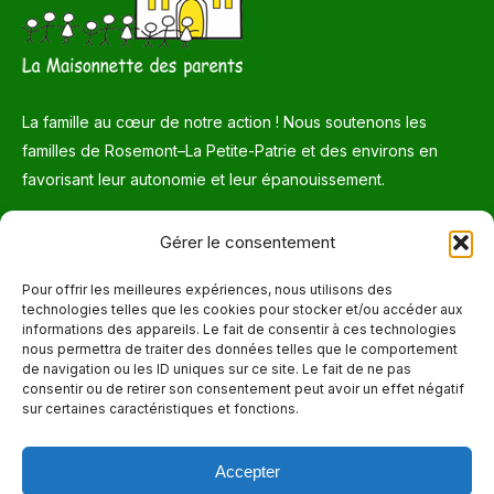
La famille au cœur de notre action ! Nous soutenons les
familles de Rosemont–La Petite-Patrie et des environs en
favorisant leur autonomie et leur épanouissement.
Téléphone
Gérer le consentement
514 272-7507
Pour offrir les meilleures expériences, nous utilisons des
technologies telles que les cookies pour stocker et/ou accéder aux
Courriel
informations des appareils. Le fait de consentir à ces technologies
nous permettra de traiter des données telles que le comportement
info@maisonnettedesparents.org
de navigation ou les ID uniques sur ce site. Le fait de ne pas
consentir ou de retirer son consentement peut avoir un effet négatif
sur certaines caractéristiques et fonctions.
Trouvez nous sur :
La
page
Accepter
Adresse
Facebook