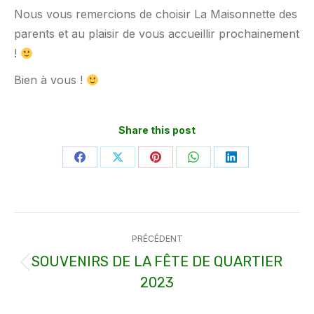
Nous vous remercions de choisir La Maisonnette des
parents et au plaisir de vous accueillir prochainement
!
Bien à vous !
Share this post
Partager
Partager
Partager
Partager
Partager
sur
sur
sur
sur
sur
Facebook
X
Pinterest
WhatsApp
LinkedIn
Navigation
PRÉCÉDENT
article
SOUVENIRS DE LA FÊTE DE QUARTIER
Article
2023
précédent
: