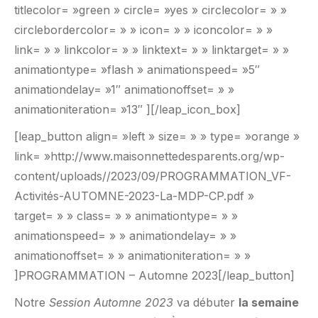
titlecolor= »green » circle= »yes » circlecolor= » »
circlebordercolor= » » icon= » » iconcolor= » »
link= » » linkcolor= » » linktext= » » linktarget= » »
animationtype= »flash » animationspeed= »5″
animationdelay= »1″ animationoffset= » »
animationiteration= »13″ ][/leap_icon_box]
[leap_button align= »left » size= » » type= »orange »
link= »http://www.maisonnettedesparents.org/wp-
content/uploads//2023/09/PROGRAMMATION_VF-
Activités-AUTOMNE-2023-La-MDP-CP.pdf »
target= » » class= » » animationtype= » »
animationspeed= » » animationdelay= » »
animationoffset= » » animationiteration= » »
]PROGRAMMATION – Automne 2023[/leap_button]
Notre
Session Automne 2023
va débuter
la semaine