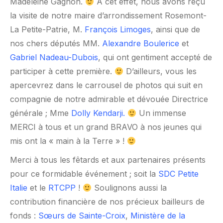
Madeleine Gagnon.
À cet effet, nous avons reçu
la visite de notre maire d’arrondissement Rosemont-
La Petite-Patrie, M.
François Limoges
, ainsi que de
nos chers députés MM.
Alexandre Boulerice
et
Gabriel Nadeau-Dubois
, qui ont gentiment accepté de
participer à cette première.
D’ailleurs, vous les
apercevrez dans le carrousel de photos qui suit en
compagnie de notre admirable et dévouée Directrice
générale ; Mme
Dolly Kendarji
.
Un immense
MERCI à tous et un grand BRAVO à nos jeunes qui
mis ont la « main à la Terre » !
Merci à tous les fêtards et aux partenaires présents
pour ce formidable événement ; soit la
SDC Petite
Italie
et le
RTCPP
!
Soulignons aussi la
contribution financière de nos précieux bailleurs de
fonds :
Sœurs de Sainte-Croix
,
Ministère de la