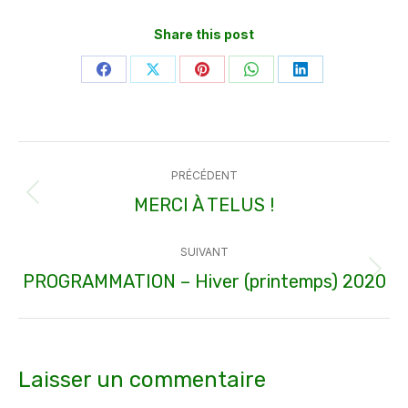
Share this post
Partager
Partager
Partager
Partager
Partager
sur
sur
sur
sur
sur
Facebook
X
Pinterest
WhatsApp
LinkedIn
Navigation
PRÉCÉDENT
article
MERCI À TELUS !
Article
précédent
SUIVANT
:
PROGRAMMATION – Hiver (printemps) 2020
Article
suivant
:
Laisser un commentaire