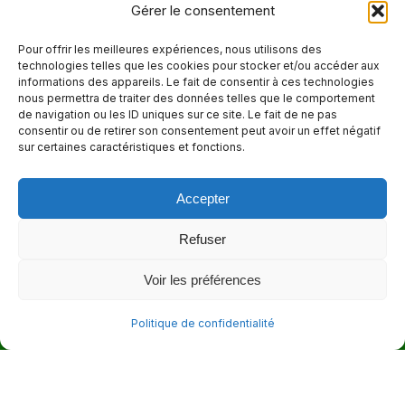
Téléphone
Gérer le consentement
514 272-7507
Pour offrir les meilleures expériences, nous utilisons des
technologies telles que les cookies pour stocker et/ou accéder aux
Courriel
informations des appareils. Le fait de consentir à ces technologies
nous permettra de traiter des données telles que le comportement
info@maisonnettedesparents.org
de navigation ou les ID uniques sur ce site. Le fait de ne pas
consentir ou de retirer son consentement peut avoir un effet négatif
sur certaines caractéristiques et fonctions.
Trouvez nous sur :
La
page
Accepter
Adresse
Facebook
6651, boul. Saint-Laurent, Montréal (Québec) H2S 3C5
s'ouvre
Refuser
dans
Heures d'ouvertures
Voir les préférences
une
Lun. - Ven. 9:00 - 17:00
nouvelle
Politique de confidentialité
fenêtre
© 2026 - La Maisonnette des parents |
Politique de confidentialité