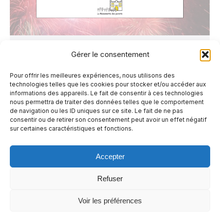
BONNE FÊTE DU CANADA !
Gérer le consentement
Non classé
Par
1 juillet 2021
Laisser un commentaire
Pour offrir les meilleures expériences, nous utilisons des
technologies telles que les cookies pour stocker et/ou accéder aux
C’est le Jour de la Confédération ! En cette
informations des appareils. Le fait de consentir à ces technologies
journée folklorique, et pour nos Glorieux qui
nous permettra de traiter des données telles que le comportement
de navigation ou les ID uniques sur ce site. Le fait de ne pas
jouent demain soir à Montréal, voici quelques
consentir ou de retirer son consentement peut avoir un effet négatif
sur certaines caractéristiques et fonctions.
paroles de l’hymne national du Canada ! De
plus, voici un lien afin d’écouter une
Accepter
compilation de l’hymne interprété par
plusieurs artistes au fil des ans, qui avait été
Refuser
présentée au Centre Bell.…
Voir les préférences