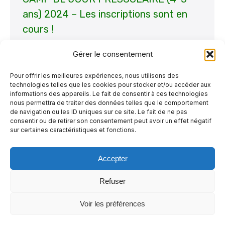
ans) 2024 – Les inscriptions sont en
cours !
Non classé
Par
La Maisonnette
15 avril 2024
Gérer le consentement
DE RETOUR CET ÉTÉ ! Il nous fait plaisir de
Pour offrir les meilleures expériences, nous utilisons des
vous annoncer que pour un troisième été
technologies telles que les cookies pour stocker et/ou accéder aux
consécutif, La Maisonnette des parents offre
informations des appareils. Le fait de consentir à ces technologies
nous permettra de traiter des données telles que le comportement
un Camp de jour pour vos petits de 4-5 ans !
de navigation ou les ID uniques sur ce site. Le fait de ne pas
consentir ou de retirer son consentement peut avoir un effet négatif
Étant donné que cette année le 1er juillet
sur certaines caractéristiques et fonctions.
(Jour férié) est un lundi, notre Camp va
débuter le mardi 2…
Accepter
Refuser
Voir les préférences
© 2026 - La Maisonnette des parents |
Politique de confidentialité