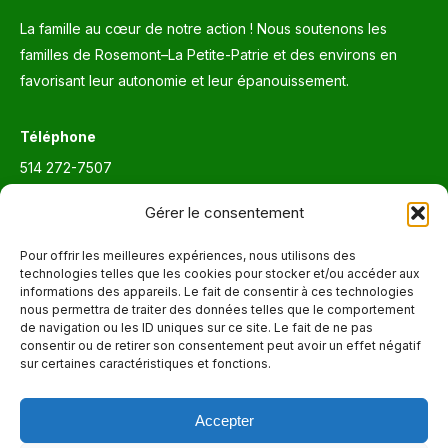
La famille au cœur de notre action ! Nous soutenons les
familles de Rosemont–La Petite-Patrie et des environs en
favorisant leur autonomie et leur épanouissement.
Téléphone
514 272-7507
Courriel
Gérer le consentement
info@maisonnettedesparents.org
Pour offrir les meilleures expériences, nous utilisons des
technologies telles que les cookies pour stocker et/ou accéder aux
informations des appareils. Le fait de consentir à ces technologies
Trouvez nous sur :
La
nous permettra de traiter des données telles que le comportement
de navigation ou les ID uniques sur ce site. Le fait de ne pas
page
consentir ou de retirer son consentement peut avoir un effet négatif
Adresse
Facebook
sur certaines caractéristiques et fonctions.
6651, boul. Saint-Laurent, Montréal (Québec) H2S 3C5
s'ouvre
dans
Accepter
Heures d'ouvertures
une