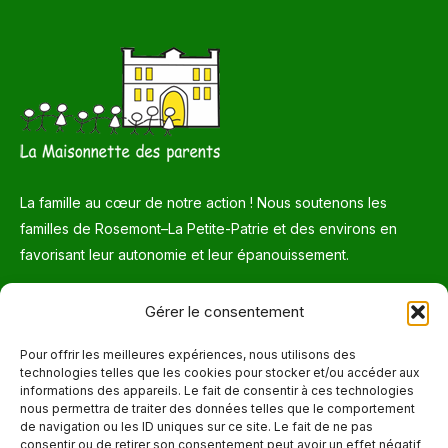
La famille au cœur de notre action ! Nous soutenons les
familles de Rosemont–La Petite-Patrie et des environs en
favorisant leur autonomie et leur épanouissement.
Téléphone
Gérer le consentement
514 272-7507
Pour offrir les meilleures expériences, nous utilisons des
technologies telles que les cookies pour stocker et/ou accéder aux
Courriel
informations des appareils. Le fait de consentir à ces technologies
nous permettra de traiter des données telles que le comportement
info@maisonnettedesparents.org
de navigation ou les ID uniques sur ce site. Le fait de ne pas
consentir ou de retirer son consentement peut avoir un effet négatif