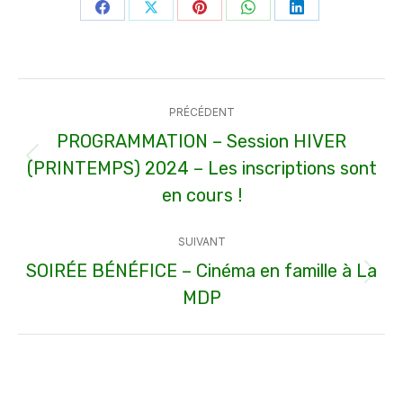
Partager
Partager
Partager
Partager
Partager
sur
sur
sur
sur
sur
Facebook
X
Pinterest
WhatsApp
LinkedIn
Navigation
PRÉCÉDENT
article
PROGRAMMATION – Session HIVER
(PRINTEMPS) 2024 – Les inscriptions sont
Article
précédent
en cours !
:
SUIVANT
SOIRÉE BÉNÉFICE – Cinéma en famille à La
Article
MDP
suivant
: