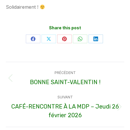
Solidairement !
Share this post
Partager
Partager
Partager
Partager
Partager
sur
sur
sur
sur
sur
Facebook
X
Pinterest
WhatsApp
LinkedIn
Navigation
PRÉCÉDENT
article
BONNE SAINT-VALENTIN !
Article
précédent
SUIVANT
:
CAFÉ-RENCONTRE À LA MDP – Jeudi 26
Article
février 2026
suivant
: