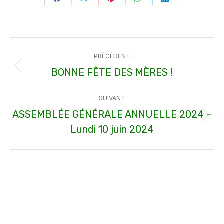
Partager
Partager
Partager
Partager
Partager
sur
sur
sur
sur
sur
Facebook
X
Pinterest
WhatsApp
LinkedIn
Navigation
PRÉCÉDENT
article
BONNE FÊTE DES MÈRES !
Article
précédent
SUIVANT
:
ASSEMBLÉE GÉNÉRALE ANNUELLE 2024 –
Article
Lundi 10 juin 2024
suivant
: