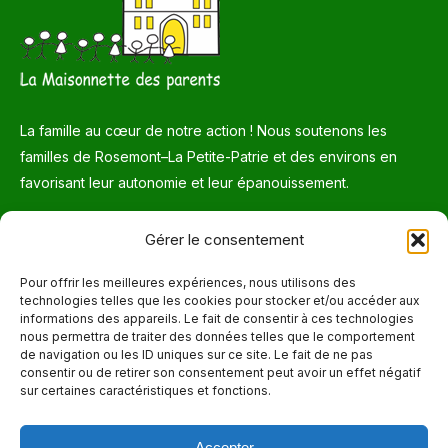
La famille au cœur de notre action ! Nous soutenons les
familles de Rosemont–La Petite-Patrie et des environs en
favorisant leur autonomie et leur épanouissement.
Téléphone
Gérer le consentement
514 272-7507
Pour offrir les meilleures expériences, nous utilisons des
technologies telles que les cookies pour stocker et/ou accéder aux
Courriel
informations des appareils. Le fait de consentir à ces technologies
nous permettra de traiter des données telles que le comportement
info@maisonnettedesparents.org
de navigation ou les ID uniques sur ce site. Le fait de ne pas
consentir ou de retirer son consentement peut avoir un effet négatif
sur certaines caractéristiques et fonctions.
Trouvez nous sur :
La
page
Accepter