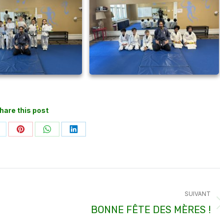
hare this post
artager
Partager
Partager
Partager
ur
sur
sur
sur
k
Pinterest
WhatsApp
LinkedIn
SUIVANT
Article
BONNE FÊTE DES MÈRES !