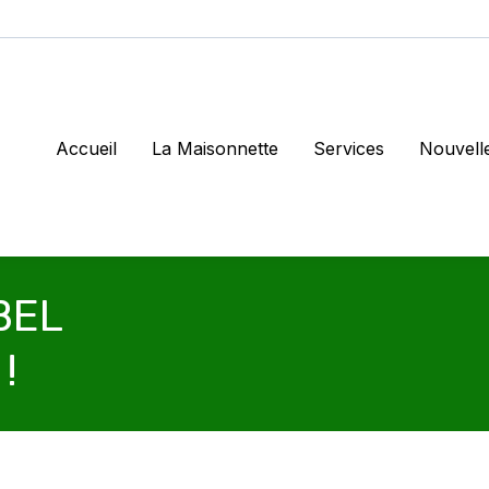
Accueil
La Maisonnette
Services
Nouvell
BEL
Vous êt
!