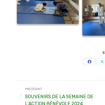
S
Partager
P
sur
s
Faceboo
X
Navigation
PRÉCÉDENT
article
SOUVENIRS DE LA SEMAINE DE
Article
L’ACTION BÉNÉVOLE 2024