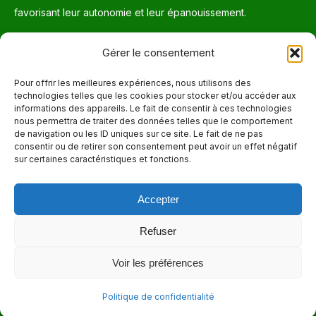
favorisant leur autonomie et leur épanouissement.
Téléphone
Gérer le consentement
514 272-7507
Pour offrir les meilleures expériences, nous utilisons des
technologies telles que les cookies pour stocker et/ou accéder aux
Courriel
informations des appareils. Le fait de consentir à ces technologies
nous permettra de traiter des données telles que le comportement
info@maisonnettedesparents.org
de navigation ou les ID uniques sur ce site. Le fait de ne pas
consentir ou de retirer son consentement peut avoir un effet négatif
sur certaines caractéristiques et fonctions.
Trouvez nous sur :
La
page
Accepter
Adresse
Facebook
6651, boul. Saint-Laurent, Montréal (Québec) H2S 3C5
s'ouvre
Refuser
dans
Heures d'ouvertures
Voir les préférences
une
Lun. - Ven. 9:00 - 17:00
nouvelle
Politique de confidentialité
fenêtre