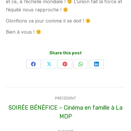
et ce, à l’échelle mondiale !
L’union fait la force et
l’équité nous rapproche !
Glorifions ce jour comme il se doit !
Bien à vous !
Share this post
Partager
Partager
Partager
Partager
Partager
sur
sur
sur
sur
sur
Facebook
X
Pinterest
WhatsApp
LinkedIn
Navigation
PRÉCÉDENT
article
SOIRÉE BÉNÉFICE – Cinéma en famille à La
Article
MDP
précédent
: