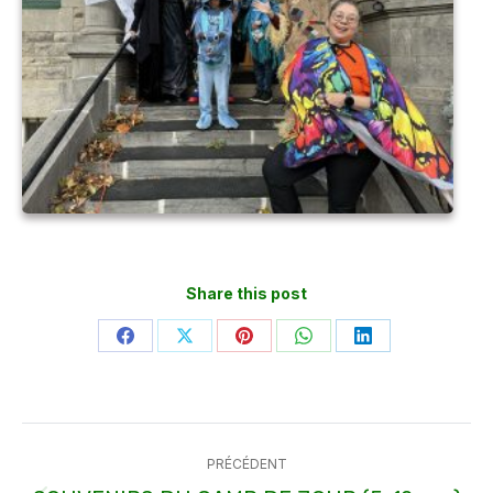
Share this post
Partager
Partager
Partager
Partager
Partager
sur
sur
sur
sur
sur
Facebook
X
Pinterest
WhatsApp
LinkedIn
Navigation
PRÉCÉDENT
article