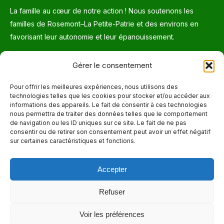
La famille au cœur de notre action ! Nous soutenons les
familles de Rosemont–La Petite-Patrie et des environs en
favorisant leur autonomie et leur épanouissement.
Téléphone
Gérer le consentement
514 272-7507
Pour offrir les meilleures expériences, nous utilisons des
technologies telles que les cookies pour stocker et/ou accéder aux
Courriel
informations des appareils. Le fait de consentir à ces technologies
nous permettra de traiter des données telles que le comportement
info@maisonnettedesparents.org
de navigation ou les ID uniques sur ce site. Le fait de ne pas
consentir ou de retirer son consentement peut avoir un effet négatif
sur certaines caractéristiques et fonctions.
Trouvez nous sur :
La
page
Accepter
Adresse
Facebook
6651, boul. Saint-Laurent, Montréal (Québec) H2S 3C5
s'ouvre
Refuser
dans
Heures d'ouvertures
Voir les préférences
une