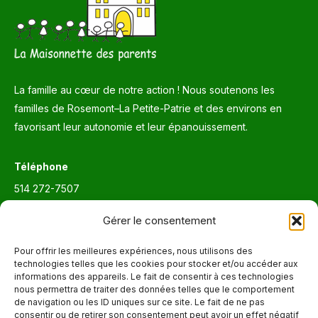
La famille au cœur de notre action ! Nous soutenons les
familles de Rosemont–La Petite-Patrie et des environs en
favorisant leur autonomie et leur épanouissement.
Téléphone
514 272-7507
Courriel
Gérer le consentement
info@maisonnettedesparents.org
Pour offrir les meilleures expériences, nous utilisons des
technologies telles que les cookies pour stocker et/ou accéder aux
informations des appareils. Le fait de consentir à ces technologies
Trouvez nous sur :
La
nous permettra de traiter des données telles que le comportement
de navigation ou les ID uniques sur ce site. Le fait de ne pas
page
consentir ou de retirer son consentement peut avoir un effet négatif