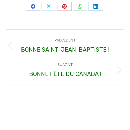
Partager
Partager
Partager
Partager
Partager
sur
sur
sur
sur
sur
Facebook
X
Pinterest
WhatsApp
LinkedIn
Navigation
PRÉCÉDENT
article
BONNE SAINT-JEAN-BAPTISTE !
Article
précédent
SUIVANT
:
BONNE FÊTE DU CANADA !
Article
suivant
: