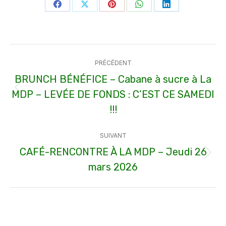
Partager
Partager
Partager
Partager
Partager
sur
sur
sur
sur
sur
Facebook
X
Pinterest
WhatsApp
LinkedIn
Navigation
PRÉCÉDENT
article
BRUNCH BÉNÉFICE – Cabane à sucre à La
MDP – LEVÉE DE FONDS : C’EST CE SAMEDI
Article
précédent
!!!
:
SUIVANT
CAFÉ-RENCONTRE À LA MDP – Jeudi 26
Article
mars 2026
suivant
: