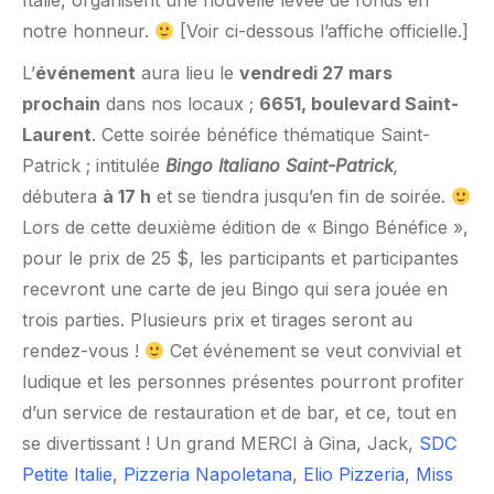
Italie, organisent une nouvelle levée de fonds en
notre honneur.
[Voir ci-dessous l’affiche officielle.]
L’
événement
aura lieu le
vendredi 27 mars
prochain
dans nos locaux ;
6651, boulevard Saint-
Laurent
. Cette soirée bénéfice thématique Saint-
Patrick ; intitulée
Bingo Italiano Saint-Patrick
,
débutera
à 17 h
et se tiendra jusqu’en fin de soirée.
Lors de cette deuxième édition de « Bingo Bénéfice »,
pour le prix de 25 $, les participants et participantes
recevront une carte de jeu Bingo qui sera jouée en
trois parties. Plusieurs prix et tirages seront au
rendez-vous !
Cet événement se veut convivial et
ludique et les personnes présentes pourront profiter
d’un service de restauration et de bar, et ce, tout en
se divertissant ! Un grand MERCI à Gina, Jack,
SDC
Petite Italie
,
Pizzeria Napoletana
,
Elio Pizzeria
,
Miss