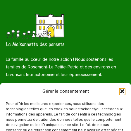
La famille au cœur de notre action ! Nous soutenons les
familles de Rosemont–La Petite-Patrie et des environs en
favorisant leur autonomie et leur épanouissement.
Gérer le consentement
Téléphone
514 272-7507
Pour offrir les meilleures expériences, nous utilisons des
technologies telles que les cookies pour stocker et/ou accéder aux
Courriel
informations des appareils. Le fait de consentir à ces technologies
nous permettra de traiter des données telles que le comportement
info@maisonnettedesparents.org
de navigation ou les ID uniques sur ce site. Le fait de ne pas
consentir ou de retirer son consentement peut avoir un effet négatif