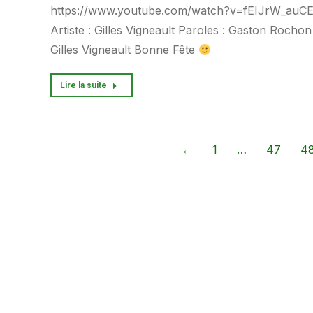
https://www.youtube.com/watch?v=fEIJrW_auC
Artiste : Gilles Vigneault Paroles : Gaston Rochon
Gilles Vigneault Bonne Fête
Lire la suite
←
1
…
47
4