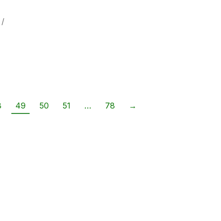
E
 /
8
49
50
51
…
78
→